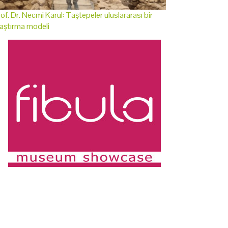
of. Dr. Necmi Karul: Taştepeler uluslararası bir
aştırma modeli