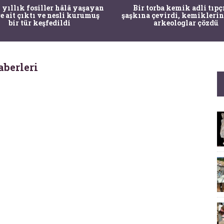
 yıllık fosiller hâlâ yaşayan
Bir torba kemik adli tıpç
re ait çıktı ve nesli kurumuş
şaşkına çevirdi, kemiklerin
bir tür keşfedildi
arkeologlar çözdü
aberleri