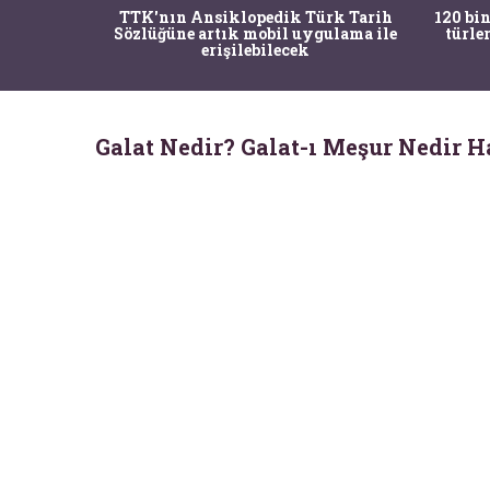
nrısı
TTK'nın Ansiklopedik Türk Tarih
120 bin
horos'un
Sözlüğüne artık mobil uygulama ile
türle
du
erişilebilecek
Galat Nedir? Galat-ı Meşur Nedir H