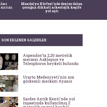
İstanbul
ıları
Mandalya Körfezi’nde denize dalan
Pasapo
 sırrını
çocuğun dikkati arkeolojik keşife
yol açtı
SON EKLENEN GALERILER
Aspendos'ta 2,20 metrelik
mermer Asklepios ve
Telesphoros heykeli bulundu
Urartu Medeniyeti'nin son
görkemli merkezi Ayanis
Sardes Antik Kenti'nde yol
inşaatında kullanılmış 2
metrelik anıtsal heykel