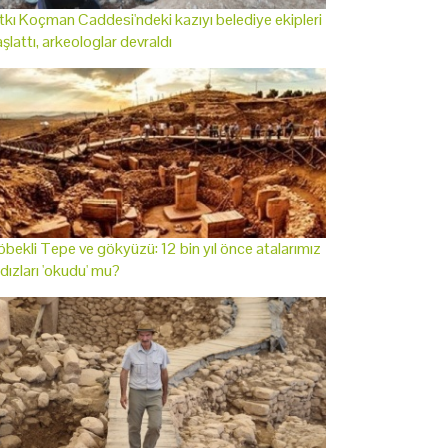
tkı Koçman Caddesi'ndeki kazıyı belediye ekipleri
şlattı, arkeologlar devraldı
bekli Tepe ve gökyüzü: 12 bin yıl önce atalarımız
ldızları 'okudu' mu?