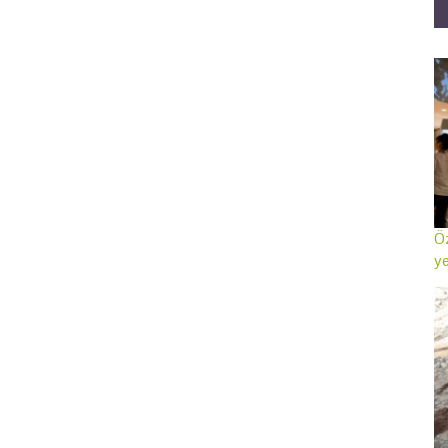
Öz
ye