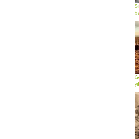
Sı
ba
Gö
yı