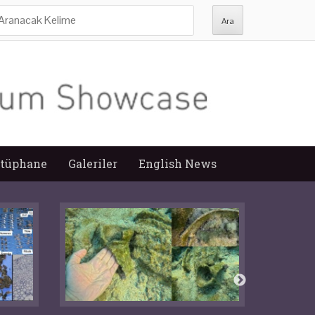
ra:
tüphane
Galeriler
English News