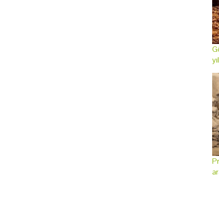
Gö
yı
Pr
ar