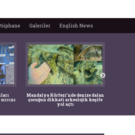
tüphane
Galeriler
English News
İstanbul
ıları
Mandalya Körfezi’nde denize dalan
Pasapo
 sırrını
çocuğun dikkati arkeolojik keşife
yol açtı