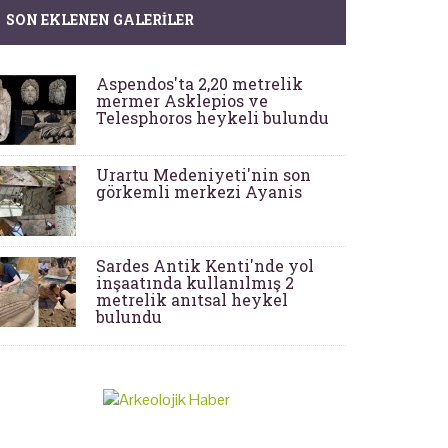
SON EKLENEN GALERILER
Aspendos'ta 2,20 metrelik
mermer Asklepios ve
Telesphoros heykeli bulundu
Urartu Medeniyeti'nin son
görkemli merkezi Ayanis
Sardes Antik Kenti'nde yol
inşaatında kullanılmış 2
metrelik anıtsal heykel
bulundu