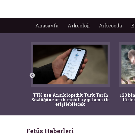
Anasayfa
Arkeoloji
Arkeooda
E
nrısı
TTK'nın Ansiklopedik Türk Tarih
120 bin
horos'un
Sözlüğüne artık mobil uygulama ile
türle
du
erişilebilecek
Fetüs Haberleri