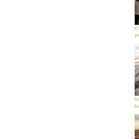
Öz
ye
Sı
ba