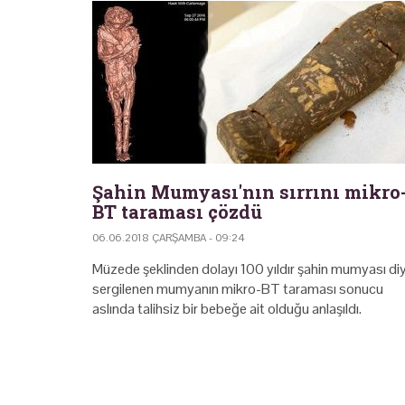
Şahin Mumyası'nın sırrını mikro
BT taraması çözdü
06.06.2018 ÇARŞAMBA - 09:24
Müzede şeklinden dolayı 100 yıldır şahin mumyası di
sergilenen mumyanın mikro-BT taraması sonucu
aslında talihsiz bir bebeğe ait olduğu anlaşıldı.