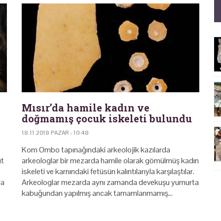
Mısır’da hamile kadın ve
doğmamış çocuk iskeleti bulundu
18.11.2018 PAZAR - 10:48
Kom Ombo tapınağındaki arkeolojik kazılarda
üt
arkeologlar bir mezarda hamile olarak gömülmüş kadın
iskeleti ve karnındaki fetüsün kalıntılarıyla karşılaştılar.
da
Arkeologlar mezarda aynı zamanda devekuşu yumurta
kabuğundan yapılmış ancak tamamlanmamış…