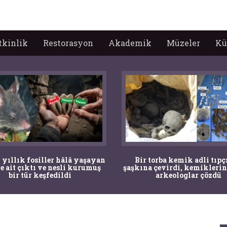
tkinlik
Restorasyon
Akademik
Müzeler
Kü
 yıllık fosiller hâlâ yaşayan
Bir torba kemik adli tıpç
re ait çıktı ve nesli kurumuş
şaşkına çevirdi, kemiklerin
bir tür keşfedildi
arkeologlar çözdü