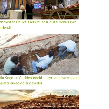
bekistan Devlet Tarih Müzesi, dijital dönüşümle
nilendi
tkı Koçman Caddesi'ndeki kazıyı belediye ekipleri
şlattı, arkeologlar devraldı