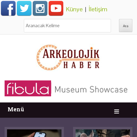
Künye
|
İletişim
Ara:
Menü