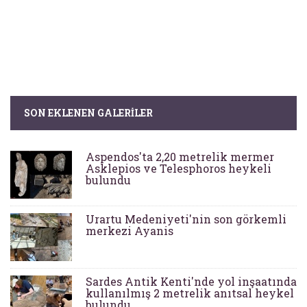
SON EKLENEN GALERILER
Aspendos'ta 2,20 metrelik mermer
Asklepios ve Telesphoros heykeli
bulundu
Urartu Medeniyeti'nin son görkemli
merkezi Ayanis
Sardes Antik Kenti'nde yol inşaatında
kullanılmış 2 metrelik anıtsal heykel
bulundu