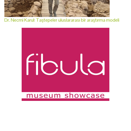
Dr. Necmi Karul: Taştepeler uluslararası bir araştırma modeli