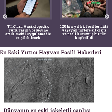
TTK'nın Ansiklopedik
120 bin yıllık fosiller hâlâ
Türk Tarih Sözlüğüne
yaşayan türlere ait çıktı
artık mobil uygulama ile
ve nesli kurumuş bir tür
erişilebilecek
keşfedildi
En Eski Yırtıcı Hayvan Fosili Haberleri
Dünyanın en eski iskeletli canlısı