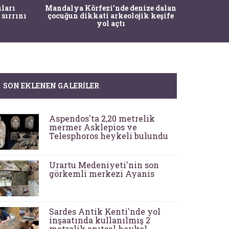
İstanbul
ıları
Mandalya Körfezi’nde denize dalan
Pasapo
 sırrını
çocuğun dikkati arkeolojik keşife
yol açtı
SON EKLENEN GALERILER
Aspendos'ta 2,20 metrelik
mermer Asklepios ve
Telesphoros heykeli bulundu
Urartu Medeniyeti'nin son
görkemli merkezi Ayanis
Sardes Antik Kenti'nde yol
inşaatında kullanılmış 2
metrelik anıtsal heykel