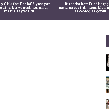
 yıllık fosiller hâlâ yaşayan
Bir torba kemik adli tıpç
re ait çıktı ve nesli kurumuş
şaşkına çevirdi, kemiklerin
bir tür keşfedildi
arkeologlar çözdü
i