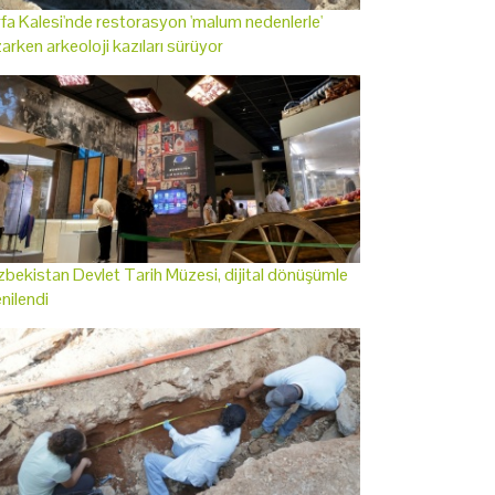
fa Kalesi'nde restorasyon 'malum nedenlerle'
arken arkeoloji kazıları sürüyor
bekistan Devlet Tarih Müzesi, dijital dönüşümle
nilendi