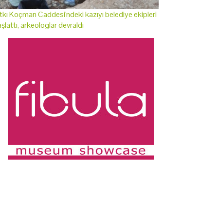
tkı Koçman Caddesi'ndeki kazıyı belediye ekipleri
şlattı, arkeologlar devraldı