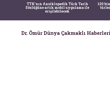
nrısı
TTK'nın Ansiklopedik Türk Tarih
120 bin
horos'un
Sözlüğüne artık mobil uygulama ile
türle
du
erişilebilecek
Dr. Ömür Dünya Çakmaklı Haberler