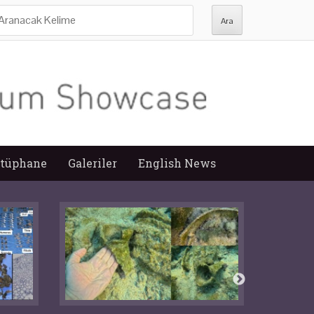
ra:
tüphane
Galeriler
English News