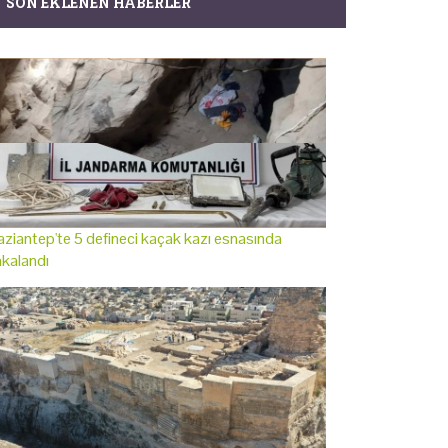
SON EKLENEN HABERLER
ziantep'te 5 defineci kaçak kazı esnasında
kalandı