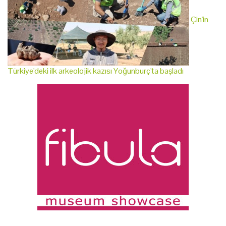
Çin'in
Türkiye'deki ilk arkeolojik kazısı Yoğunburç'ta başladı