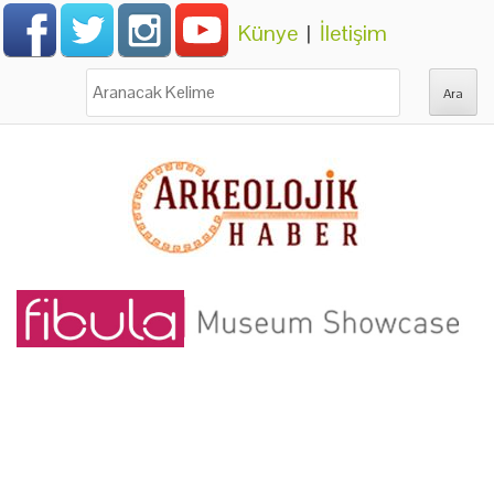
Künye
|
İletişim
Ara: