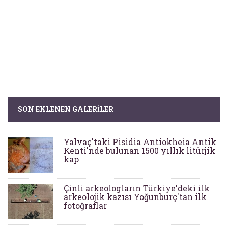
SON EKLENEN GALERILER
Yalvaç'taki Pisidia Antiokheia Antik
Kenti'nde bulunan 1500 yıllık litürjik
kap
Çinli arkeologların Türkiye'deki ilk
arkeolojik kazısı Yoğunburç'tan ilk
fotoğraflar