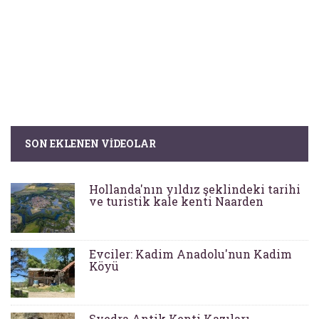
SON EKLENEN VIDEOLAR
Hollanda'nın yıldız şeklindeki tarihi
ve turistik kale kenti Naarden
Evciler: Kadim Anadolu'nun Kadim
Köyü
Syedra Antik Kenti Kazıları