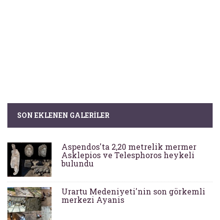
SON EKLENEN GALERILER
Aspendos'ta 2,20 metrelik mermer
Asklepios ve Telesphoros heykeli
bulundu
Urartu Medeniyeti'nin son görkemli
merkezi Ayanis