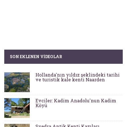
SON EKLENEN VIDEOLAR
Hollanda'nın yıldız şeklindeki tarihi
ve turistik kale kenti Naarden
Evciler: Kadim Anadolu'nun Kadim
Köyü
Syedra Antik Kenti Kazıları