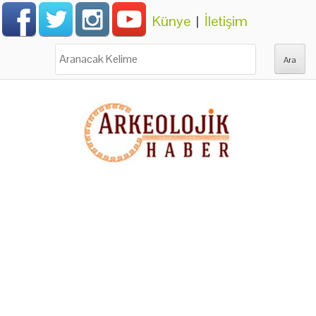
Künye
|
İletişim
Ara: