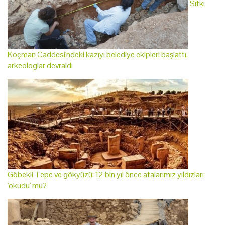
Sıtkı
Koçman Caddesi'ndeki kazıyı belediye ekipleri başlattı,
arkeologlar devraldı
Göbekli Tepe ve gökyüzü: 12 bin yıl önce atalarımız yıldızları
'okudu' mu?