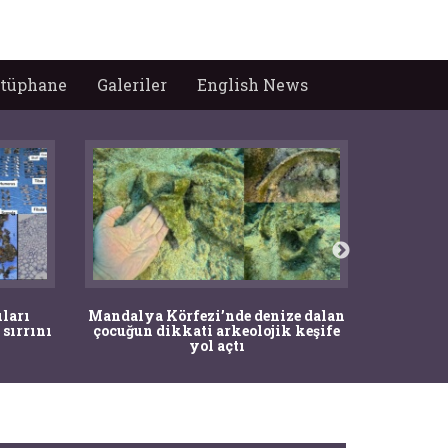
tüphane
Galeriler
English News
İstanbul
ıları
Mandalya Körfezi’nde denize dalan
Pasapo
 sırrını
çocuğun dikkati arkeolojik keşife
yol açtı