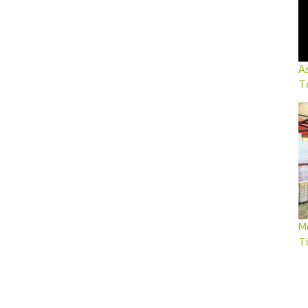
As
Te
Me
T