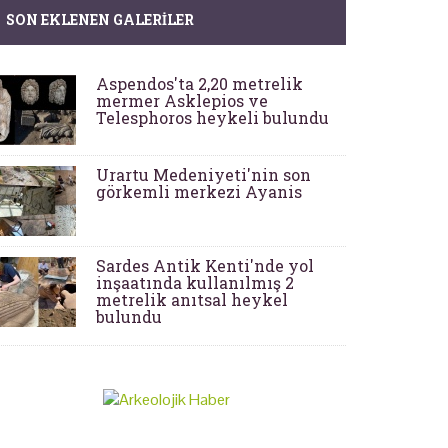
SON EKLENEN GALERILER
Aspendos'ta 2,20 metrelik
mermer Asklepios ve
Telesphoros heykeli bulundu
Urartu Medeniyeti'nin son
görkemli merkezi Ayanis
Sardes Antik Kenti'nde yol
inşaatında kullanılmış 2
metrelik anıtsal heykel
bulundu