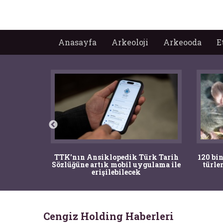
Anasayfa
Arkeoloji
Arkeooda
E
nrısı
TTK'nın Ansiklopedik Türk Tarih
120 bin
horos'un
Sözlüğüne artık mobil uygulama ile
türle
du
erişilebilecek
Cengiz Holding Haberleri