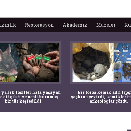
tkinlik
Restorasyon
Akademik
Müzeler
Kü
 yıllık fosiller hâlâ yaşayan
Bir torba kemik adli tıpç
re ait çıktı ve nesli kurumuş
şaşkına çevirdi, kemiklerin
bir tür keşfedildi
arkeologlar çözdü