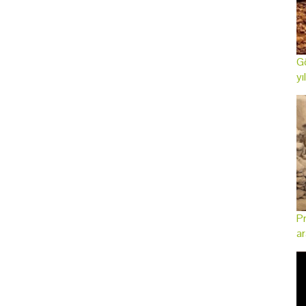
Gö
yı
Pr
ar