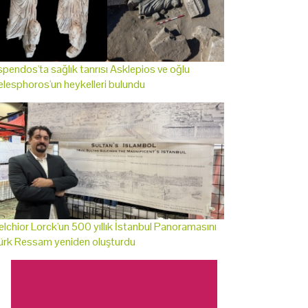
pendos'ta sağlık tanrısı Asklepios ve oğlu
lesphoros'un heykelleri bulundu
lchior Lorck'un 500 yıllık İstanbul Panoramasını
ürk Ressam yeniden oluşturdu