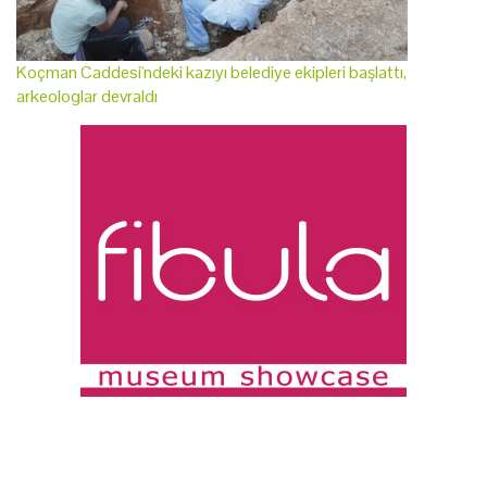
Koçman Caddesi'ndeki kazıyı belediye ekipleri başlattı,
arkeologlar devraldı