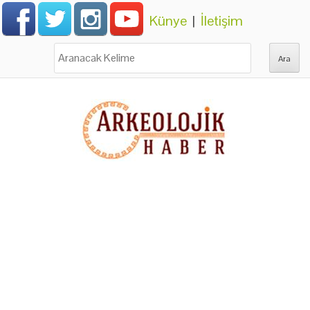
Künye
|
İletişim
Ara: