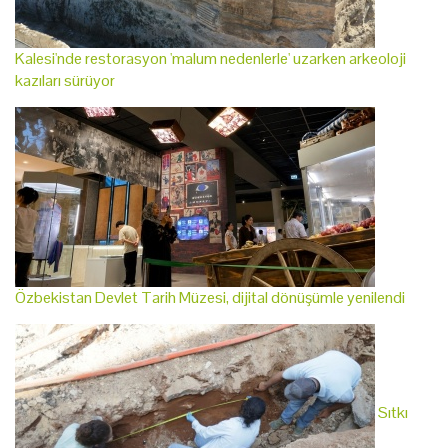
Kalesi'nde restorasyon 'malum nedenlerle' uzarken arkeoloji
kazıları sürüyor
Özbekistan Devlet Tarih Müzesi, dijital dönüşümle yenilendi
Sıtkı