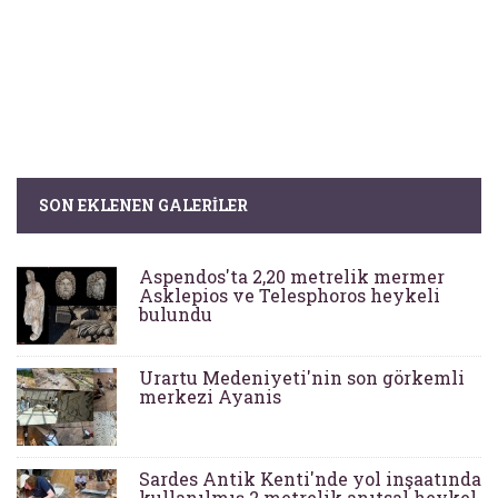
SON EKLENEN GALERILER
Aspendos'ta 2,20 metrelik mermer
Asklepios ve Telesphoros heykeli
bulundu
Urartu Medeniyeti'nin son görkemli
merkezi Ayanis
Sardes Antik Kenti'nde yol inşaatında
kullanılmış 2 metrelik anıtsal heykel