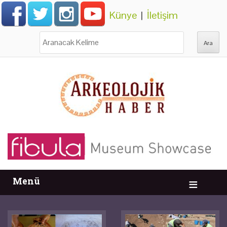
Künye
|
İletişim
Ara:
Menü