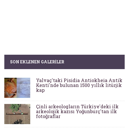
SON EKLENEN GALERILER
Yalvaç'taki Pisidia Antiokheia Antik
Kenti'nde bulunan 1500 yıllık litürjik
kap
Çinli arkeologların Türkiye'deki ilk
arkeolojik kazısı Yoğunburç'tan ilk
fotoğraflar