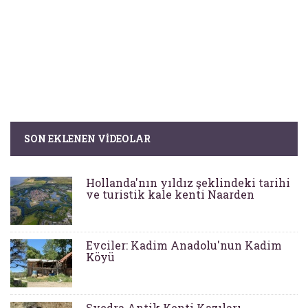
SON EKLENEN VIDEOLAR
Hollanda'nın yıldız şeklindeki tarihi
ve turistik kale kenti Naarden
Evciler: Kadim Anadolu'nun Kadim
Köyü
Syedra Antik Kenti Kazıları