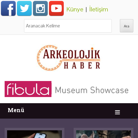
Künye
|
İletişim
Ara:
Menü