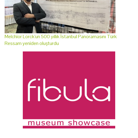
Melchior Lorck'un 500 yıllık İstanbul Panoramasını Türk
Ressam yeniden oluşturdu