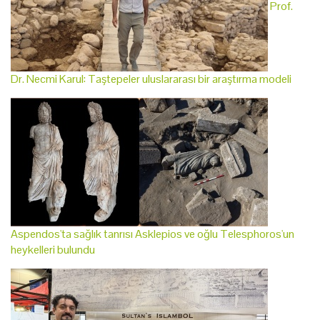
Prof.
Dr. Necmi Karul: Taştepeler uluslararası bir araştırma modeli
Aspendos'ta sağlık tanrısı Asklepios ve oğlu Telesphoros'un
heykelleri bulundu