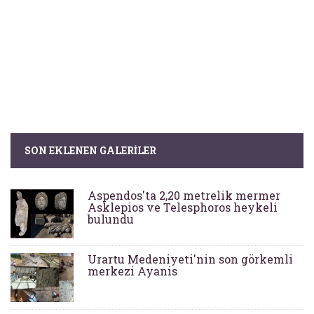
SON EKLENEN GALERILER
Aspendos'ta 2,20 metrelik mermer
Asklepios ve Telesphoros heykeli
bulundu
Urartu Medeniyeti'nin son görkemli
merkezi Ayanis