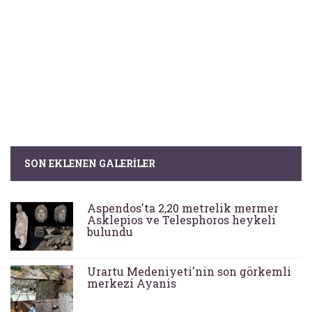
SON EKLENEN GALERILER
Aspendos'ta 2,20 metrelik mermer
Asklepios ve Telesphoros heykeli
bulundu
Urartu Medeniyeti'nin son görkemli
merkezi Ayanis