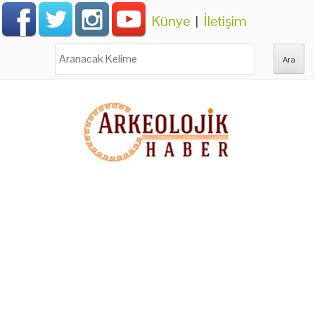
Künye
|
İletişim
Ara: