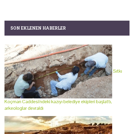
SON EKLENEN HABERLER
Sıtkı
Koçman Caddesi'ndeki kazıyı belediye ekipleri başlattı,
arkeologlar devraldı