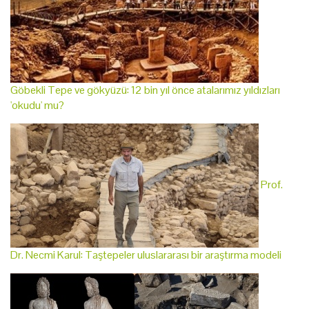
Göbekli Tepe ve gökyüzü: 12 bin yıl önce atalarımız yıldızları
'okudu' mu?
Prof.
Dr. Necmi Karul: Taştepeler uluslararası bir araştırma modeli