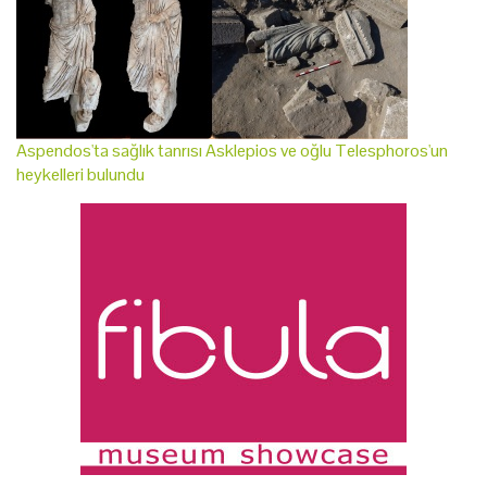
Aspendos'ta sağlık tanrısı Asklepios ve oğlu Telesphoros'un
heykelleri bulundu