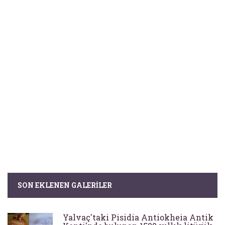
SON EKLENEN GALERILER
Yalvaç'taki Pisidia Antiokheia Antik