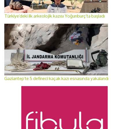
Türkiye'deki ilk arkeolojik kazısı Yoğunburç'ta başladı
Gaziantep'te 5 defineci kaçak kazı esnasında yakalandı