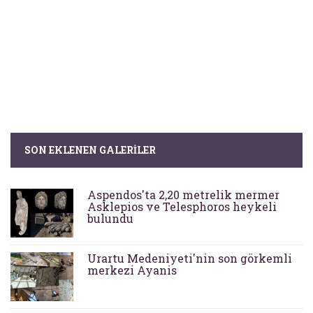
SON EKLENEN GALERILER
Aspendos'ta 2,20 metrelik mermer
Asklepios ve Telesphoros heykeli
bulundu
Urartu Medeniyeti'nin son görkemli
merkezi Ayanis