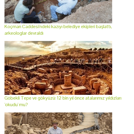
Koçman Caddesi'ndeki kazıyı belediye ekipleri başlattı,
arkeologlar devraldı
Göbekli Tepe ve gökyüzü: 12 bin yıl önce atalarımız yıldızları
'okudu' mu?