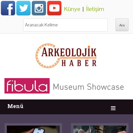
Künye
|
İletişim
Ara:
Menü