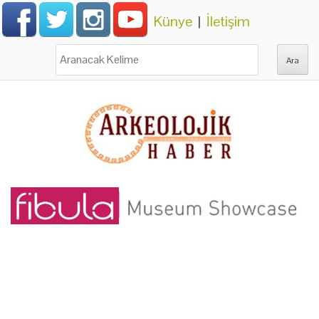
Künye
|
İletişim
Ara: