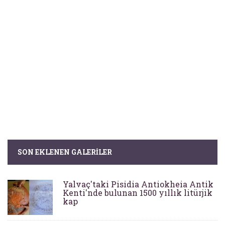
SON EKLENEN GALERILER
Yalvaç'taki Pisidia Antiokheia Antik
Kenti'nde bulunan 1500 yıllık litürjik
kap