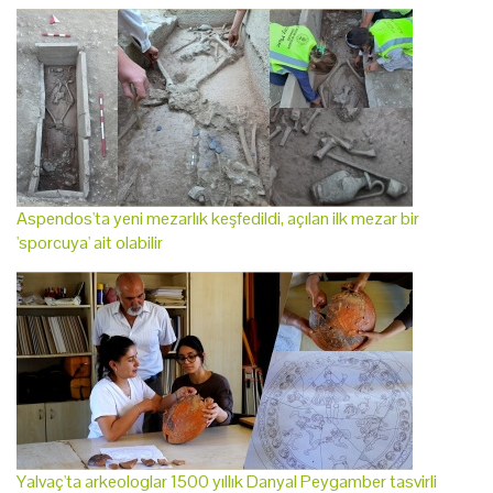
Aspendos'ta yeni mezarlık keşfedildi, açılan ilk mezar bir
'sporcuya' ait olabilir
Yalvaç'ta arkeologlar 1500 yıllık Danyal Peygamber tasvirli