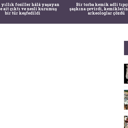
 yıllık fosiller hâlâ yaşayan
Bir torba kemik adli tıpç
re ait çıktı ve nesli kurumuş
şaşkına çevirdi, kemiklerin
bir tür keşfedildi
arkeologlar çözdü