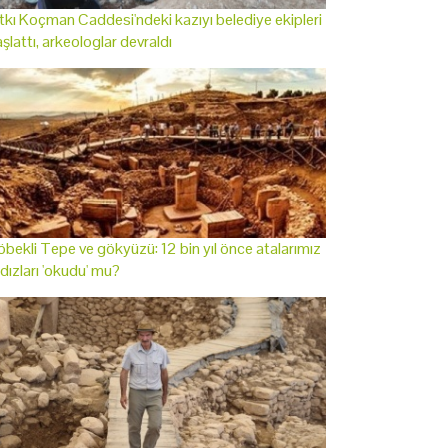
tkı Koçman Caddesi'ndeki kazıyı belediye ekipleri
şlattı, arkeologlar devraldı
bekli Tepe ve gökyüzü: 12 bin yıl önce atalarımız
ldızları 'okudu' mu?