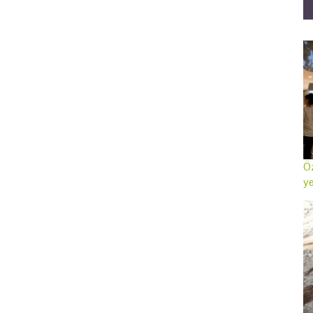
Öz
ye