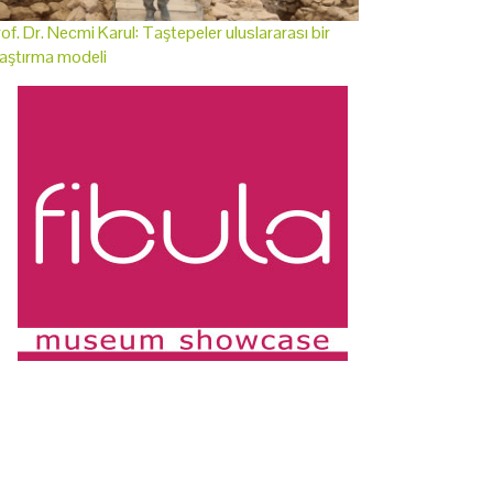
of. Dr. Necmi Karul: Taştepeler uluslararası bir
aştırma modeli