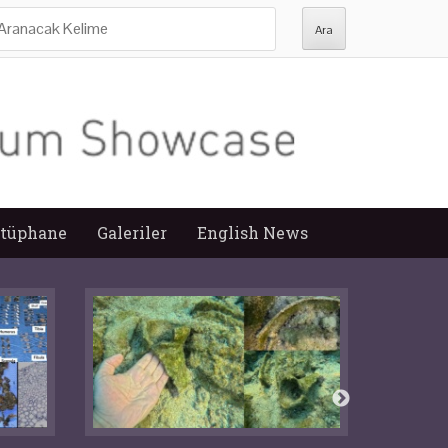
ra:
tüphane
Galeriler
English News