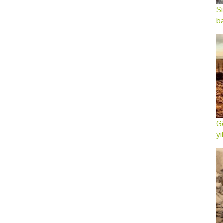
Sı
ba
Gö
yı