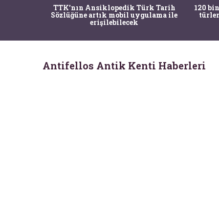
nrısı
TTK'nın Ansiklopedik Türk Tarih
120 bin
horos'un
Sözlüğüne artık mobil uygulama ile
türle
du
erişilebilecek
Antifellos Antik Kenti Haberleri