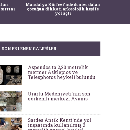
İstanbul
ıları
Mandalya Körfezi’nde denize dalan
Pasapo
 sırrını
çocuğun dikkati arkeolojik keşife
yol açtı
SON EKLENEN GALERILER
Aspendos'ta 2,20 metrelik
mermer Asklepios ve
Telesphoros heykeli bulundu
Urartu Medeniyeti'nin son
görkemli merkezi Ayanis
Sardes Antik Kenti'nde yol
inşaatında kullanılmış 2
metrelik anıtsal heykel