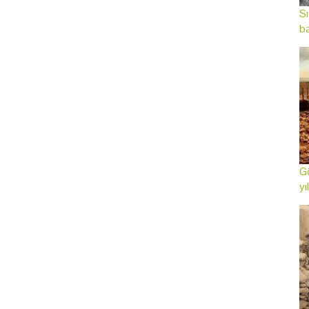
Sı
ba
Gö
yı