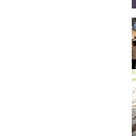
Öz
ye