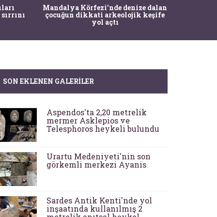
İstanbul
ıları
Mandalya Körfezi’nde denize dalan
Pasapo
 sırrını
çocuğun dikkati arkeolojik keşife
yol açtı
SON EKLENEN GALERILER
Aspendos'ta 2,20 metrelik
mermer Asklepios ve
Telesphoros heykeli bulundu
Urartu Medeniyeti'nin son
görkemli merkezi Ayanis
Sardes Antik Kenti'nde yol
inşaatında kullanılmış 2
metrelik anıtsal heykel