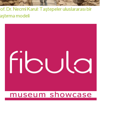
of. Dr. Necmi Karul: Taştepeler uluslararası bir
aştırma modeli