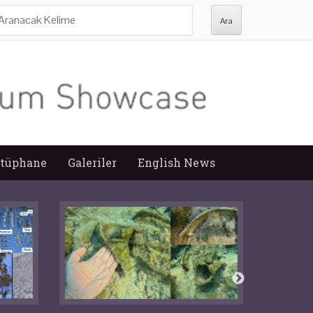
ra:
tüphane
Galeriler
English News