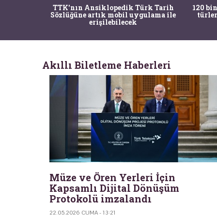
nrısı
TTK'nın Ansiklopedik Türk Tarih
120 bin
horos'un
Sözlüğüne artık mobil uygulama ile
türle
du
erişilebilecek
Akıllı Biletleme Haberleri
Müze ve Ören Yerleri İçin
Kapsamlı Dijital Dönüşüm
Protokolü imzalandı
22.05.2026 CUMA - 13:21