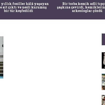
 yıllık fosiller hâlâ yaşayan
Bir torba kemik adli tıpç
re ait çıktı ve nesli kurumuş
şaşkına çevirdi, kemiklerin
bir tür keşfedildi
arkeologlar çözdü