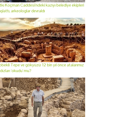
tkı Koçman Caddesi'ndeki kazıyı belediye ekipleri
şlattı, arkeologlar devraldı
bekli Tepe ve gökyüzü: 12 bin yıl önce atalarımız
ldızları 'okudu' mu?