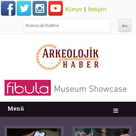
Künye
|
İletişim
Ara:
Menü