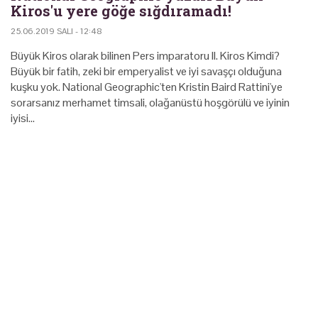
Kiros'u yere göğe sığdıramadı!
25.06.2019 SALI - 12:48
Büyük Kiros olarak bilinen Pers imparatoru II. Kiros Kimdi?
Büyük bir fatih, zeki bir emperyalist ve iyi savaşçı olduğuna
kuşku yok. National Geographic'ten Kristin Baird Rattini'ye
sorarsanız merhamet timsali, olağanüstü hoşgörülü ve iyinin
iyisi…