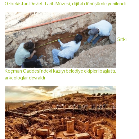
Özbekistan Devlet Tarih Müzesi, dijital dönüşümle yenilendi
Sıtkı
Koçman Caddesi'ndeki kazıyı belediye ekipleri başlattı,
arkeologlar devraldı