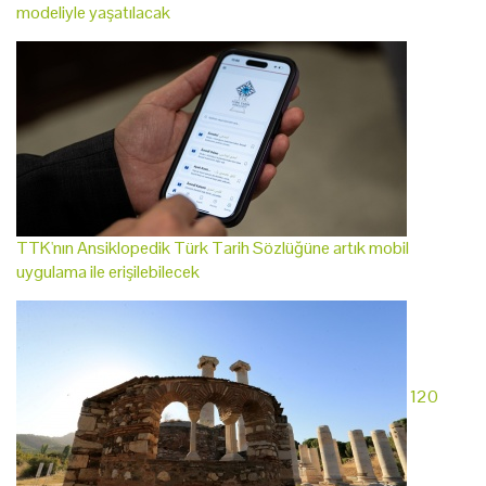
modeliyle yaşatılacak
TTK'nın Ansiklopedik Türk Tarih Sözlüğüne artık mobil
uygulama ile erişilebilecek
120