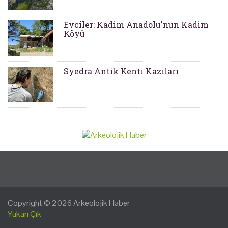
Evciler: Kadim Anadolu'nun Kadim
Köyü
Syedra Antik Kenti Kazıları
Copyright © 2026
Arkeolojik Haber
Yukarı Çık