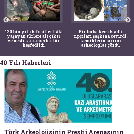
120 bin yıllık fosiller hâlâ
Bir torba kemik adli
yaşayan türlere ait çıktı
tıpçıları şaşkına çevirdi,
ve nesli kurumuş bir tür
kemiklerin sırrını
keşfedildi
arkeologlar çözdü
40 Yılı Haberleri
Türk Arkeolojisinin Prestij Arenasının