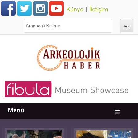
Künye
|
İletişim
Ara:
Menü