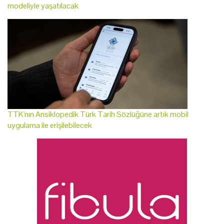
modeliyle yaşatılacak
TTK'nın Ansiklopedik Türk Tarih Sözlüğüne artık mobil
uygulama ile erişilebilecek