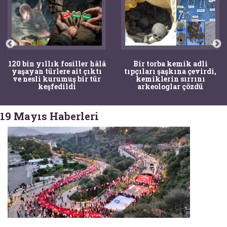
120 bin yıllık fosiller hâlâ
Bir torba kemik adli
yaşayan türlere ait çıktı
tıpçıları şaşkına çevirdi,
ve nesli kurumuş bir tür
kemiklerin sırrını
keşfedildi
arkeologlar çözdü
19 Mayıs Haberleri