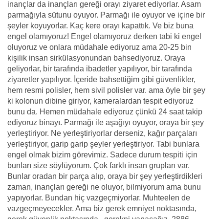
inançlar da inançları gereği orayı ziyaret ediyorlar. Asam
parmağıyla sütunu oyuyor. Parmağı ile oyuyor ve içine bir
şeyler koyuyorlar. Kaç kere orayı kapattık. Ve biz buna
engel olamıyoruz! Engel olamıyoruz derken tabi ki engel
oluyoruz ve onlara müdahale ediyoruz ama 20-25 bin
kişilik insan sirkülasyonundan bahsediyoruz. Oraya
geliyorlar, bir tarafında ibadetler yapılıyor, bir tarafında
ziyaretler yapılıyor. İçeride bahsettiğim gibi güvenlikler,
hem resmi polisler, hem sivil polisler var. ama öyle bir şey
ki kolonun dibine giriyor, kameralardan tespit ediyoruz
bunu da. Hemen müdahale ediyoruz çünkü 24 saat takip
ediyoruz binayı. Parmağı ile aşağıyı oyuyor, oraya bir şey
yerleştiriyor. Ne yerleştiriyorlar derseniz, kağır parçaları
yerleştiriyor, garip garip şeyler yerleştiriyor. Tabi bunlara
engel olmak bizim görevimiz. Sadece durum tespiti için
bunları size söylüyorum. Çok farklı insan grupları var.
Bunlar oradan bir parça alıp, oraya bir şey yerleştirdikleri
zaman, inançları gereği ne oluyor, bilmiyorum ama bunu
yapıyorlar. Bundan hiç vazgeçmiyorlar. Muhteelen de
vazgeçmeyecekler. Ama biz gerek emniyet noktasında,