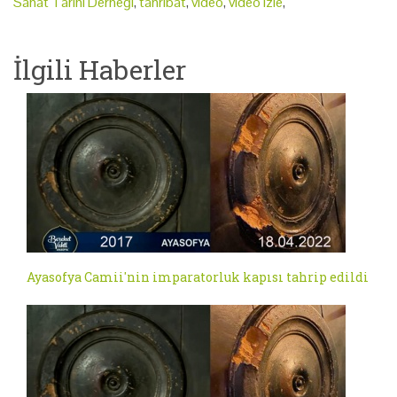
Sanat Tarihi Derneği
,
tahribat
,
video
,
video izle
,
İlgili Haberler
Ayasofya Camii'nin imparatorluk kapısı tahrip edildi