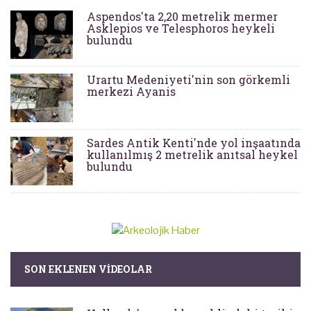
Aspendos'ta 2,20 metrelik mermer
Asklepios ve Telesphoros heykeli
bulundu
Urartu Medeniyeti'nin son görkemli
merkezi Ayanis
Sardes Antik Kenti'nde yol inşaatında
kullanılmış 2 metrelik anıtsal heykel
bulundu
SON EKLENEN VIDEOLAR