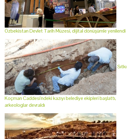
Özbekistan Devlet Tarih Müzesi, dijital dönüşümle yenilendi
Sıtkı
Koçman Caddesi'ndeki kazıyı belediye ekipleri başlattı,
arkeologlar devraldı