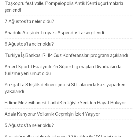
Taşköprü festivalle, Pompeiopolis Antik Kenti uçurtmalarla
şenlendi
7 Ağustos'ta neler oldu?
Anadolu Ateşi'nin Troya'sı Aspendos'ta sergilendi
6 Ağustos'ta neler oldu?
Türkiye İş Bankası RHM Güz Konferansları programı açıklandı
Amed Sportif Faaliyetler'in Süper Lig maçları Diyarbakır'da
turizme yeni umut oldu
Yozgat'ta 8 kişilik defineci çetesi SİT alanında kazı yaparken
yakalandı
Edirne Mevlevihanesi Tarihi Kimliğiyle Yeniden Hayat Buluyor
Adala Kanyonu: Volkanik Geçmişin İzleri Yaşıyor
5 Ağustos'ta neler oldu?
Yasadığı yolla satılmak istenen 228 sikke ile 28 tarihi obje