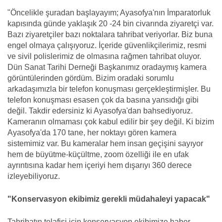
"Öncelikle şuradan başlayayım; Ayasofya'nın İmparatorluk
kapısında günde yaklaşık 20 -24 bin civarında ziyaretçi var.
Bazı ziyaretçiler bazı noktalara tahribat veriyorlar. Biz buna
engel olmaya çalışıyoruz. İçeride güvenlikçilerimiz, resmi
ve sivil polislerimiz de olmasına rağmen tahribat oluyor.
Dün Sanat Tarihi Derneği Başkanımız oradaymış kamera
görüntülerinden gördüm. Bizim oradaki sorumlu
arkadaşımızla bir telefon konuşması gerçekleştirmişler. Bu
telefon konuşması esasen çok da basına yansıdığı gibi
değil. Takdir edersiniz ki Ayasofya'dan bahsediyoruz.
Kameranın olmaması çok kabul edilir bir şey değil. Ki bizim
Ayasofya'da 170 tane, her noktayı gören kamera
sistemimiz var. Bu kameralar hem insan geçişini sayıyor
hem de büyütme-küçültme, zoom özelliği ile en ufak
ayrıntısına kadar hem içeriyi hem dışarıyı 360 derece
izleyebiliyoruz.
"Konservasyon ekibimiz gerekli müdahaleyi yapacak"
Tahribatın telafisi için konservasyon ekibimize haber