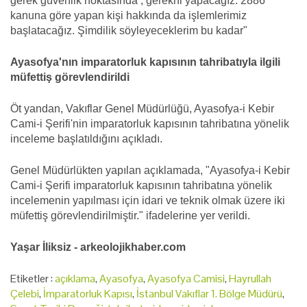
gerek güvenlik noktasında , gerekni yapacağız. 2886
kanuna göre yapan kişi hakkında da işlemlerimiz
başlatacağız. Şimdilik söyleyeceklerim bu kadar"
Ayasofya'nın imparatorluk kapısının tahribatıyla ilgili
müfettiş görevlendirildi
Öt yandan, Vakıflar Genel Müdürlüğü, Ayasofya-i Kebir
Cami-i Şerifi'nin imparatorluk kapısının tahribatına yönelik
inceleme başlatıldığını açıkladı.
Genel Müdürlükten yapılan açıklamada, "Ayasofya-i Kebir
Cami-i Şerifi imparatorluk kapısının tahribatına yönelik
incelemenin yapılması için idari ve teknik olmak üzere iki
müfettiş görevlendirilmiştir." ifadelerine yer verildi.
Yaşar İliksiz - arkeolojikhaber.com
Etiketler :
açıklama
,
Ayasofya
,
Ayasofya Camisi
,
Hayrullah
Çelebi
,
İmparatorluk Kapısı
,
İstanbul Vakıflar 1. Bölge Müdürü
,