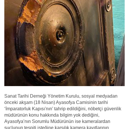
Sanat Tarihi Derneği Yönetim Kurulu, sosyal medyadan
önceki akşam (18 Nisan) Ayasofya Camisinin tarihi
‘İmparatorluk Kapısı'nın’ tahrip edildiğini, nöbetçi güvenlik
müdürünün konu hakkında bilgim yok dediğini,
Ayasofya’nın Sorumlu Müdürünün ise kameralardan
suçlunun tespiti isteğine karşılık kamera kayıtlarının