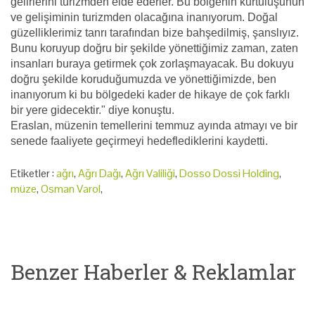
gelirlerini turizmden elde ederler. Bu bölgenin kurtuluşunun
ve gelişiminin turizmden olacağına inanıyorum. Doğal
güzelliklerimiz tanrı tarafından bize bahşedilmiş, şanslıyız.
Bunu koruyup doğru bir şekilde yönettiğimiz zaman, zaten
insanları buraya getirmek çok zorlaşmayacak. Bu dokuyu
doğru şekilde koruduğumuzda ve yönettiğimizde, ben
inanıyorum ki bu bölgedeki kader de hikaye de çok farklı
bir yere gidecektir." diye konuştu.
Eraslan, müzenin temellerini temmuz ayında atmayı ve bir
senede faaliyete geçirmeyi hedeflediklerini kaydetti.
Etiketler :
ağrı
,
Ağrı Dağı
,
Ağrı Valiliği
,
Dosso Dossi Holding
,
müze
,
Osman Varol
,
Benzer Haberler & Reklamlar