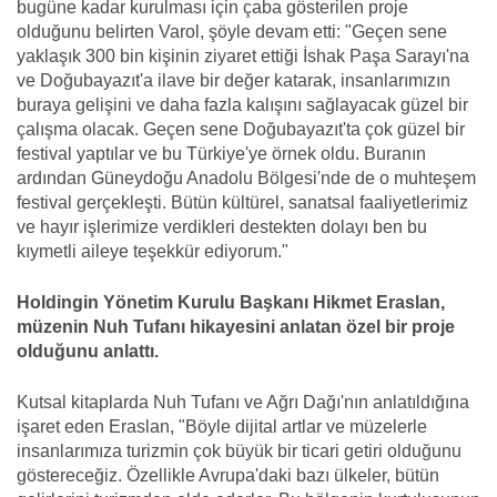
bugüne kadar kurulması için çaba gösterilen proje
olduğunu belirten Varol, şöyle devam etti: "Geçen sene
yaklaşık 300 bin kişinin ziyaret ettiği İshak Paşa Sarayı'na
ve Doğubayazıt'a ilave bir değer katarak, insanlarımızın
buraya gelişini ve daha fazla kalışını sağlayacak güzel bir
çalışma olacak. Geçen sene Doğubayazıt'ta çok güzel bir
festival yaptılar ve bu Türkiye'ye örnek oldu. Buranın
ardından Güneydoğu Anadolu Bölgesi'nde de o muhteşem
festival gerçekleşti. Bütün kültürel, sanatsal faaliyetlerimiz
ve hayır işlerimize verdikleri destekten dolayı ben bu
kıymetli aileye teşekkür ediyorum."
Holdingin Yönetim Kurulu Başkanı Hikmet Eraslan,
müzenin Nuh Tufanı hikayesini anlatan özel bir proje
olduğunu anlattı.
Kutsal kitaplarda Nuh Tufanı ve Ağrı Dağı'nın anlatıldığına
işaret eden Eraslan, "Böyle dijital artlar ve müzelerle
insanlarımıza turizmin çok büyük bir ticari getiri olduğunu
göstereceğiz. Özellikle Avrupa'daki bazı ülkeler, bütün