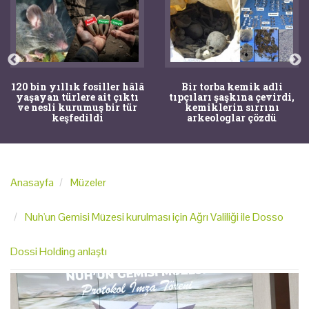
120 bin yıllık fosiller hâlâ
Bir torba kemik adli
yaşayan türlere ait çıktı
tıpçıları şaşkına çevirdi,
ve nesli kurumuş bir tür
kemiklerin sırrını
keşfedildi
arkeologlar çözdü
Anasayfa
Müzeler
Nuh'un Gemisi Müzesi kurulması için Ağrı Valiliği ile Dosso
Dossi Holding anlaştı