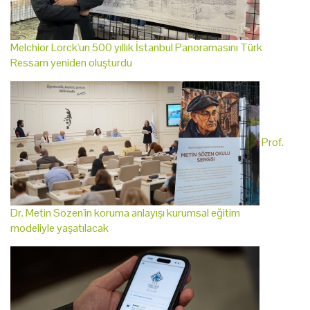
Melchior Lorck'un 500 yıllık İstanbul Panoramasını Türk
Ressam yeniden oluşturdu
Prof.
Dr. Metin Sözen'in koruma anlayışı kurumsal eğitim
modeliyle yaşatılacak