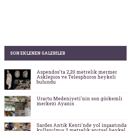
SON EKLENEN GALERILER
Aspendos'ta 2,20 metrelik mermer
Asklepios ve Telesphoros heykeli
bulundu
Urartu Medeniyeti'nin son görkemli
merkezi Ayanis
Sardes Antik Kenti'nde yol inşaatında
kullanılmış 2 metrelik anıtsal heykel