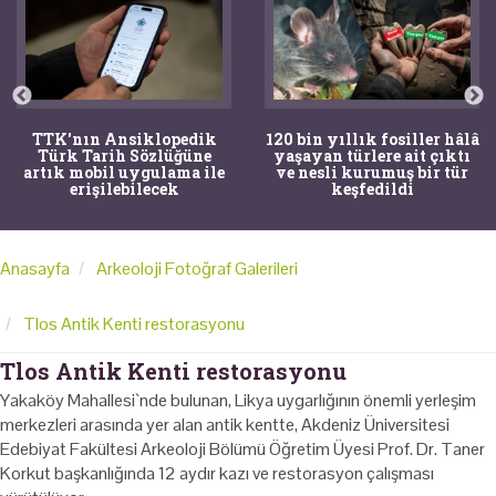
TTK'nın Ansiklopedik
120 bin yıllık fosiller hâlâ
Türk Tarih Sözlüğüne
yaşayan türlere ait çıktı
artık mobil uygulama ile
ve nesli kurumuş bir tür
erişilebilecek
keşfedildi
Anasayfa
Arkeoloji Fotoğraf Galerileri
Tlos Antik Kenti restorasyonu
Tlos Antik Kenti restorasyonu
Yakaköy Mahallesi`nde bulunan, Likya uygarlığının önemli yerleşim
merkezleri arasında yer alan antik kentte, Akdeniz Üniversitesi
Edebiyat Fakültesi Arkeoloji Bölümü Öğretim Üyesi Prof. Dr. Taner
Korkut başkanlığında 12 aydır kazı ve restorasyon çalışması