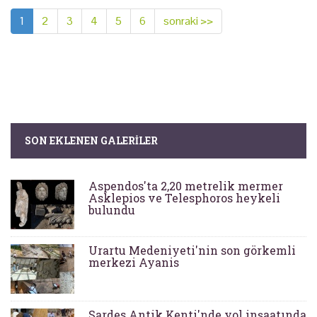
1
2
3
4
5
6
sonraki >>
SON EKLENEN GALERILER
Aspendos'ta 2,20 metrelik mermer
Asklepios ve Telesphoros heykeli
bulundu
Urartu Medeniyeti'nin son görkemli
merkezi Ayanis
Sardes Antik Kenti'nde yol inşaatında