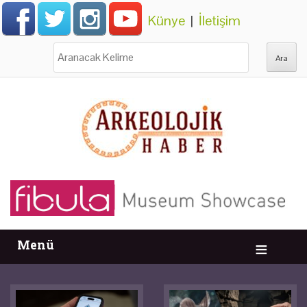
Künye
|
İletişim
Ara:
Menü