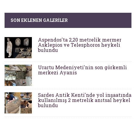
SON EKLENEN GALERILER
Aspendos'ta 2,20 metrelik mermer
Asklepios ve Telesphoros heykeli
bulundu
Urartu Medeniyeti'nin son görkemli
merkezi Ayanis
Sardes Antik Kenti'nde yol inşaatında
kullanılmış 2 metrelik anıtsal heykel
bulundu