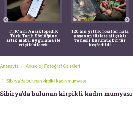
TTK'nın Ansiklopedik
120 bin yıllık fosiller hâlâ
Türk Tarih Sözlüğüne
yaşayan türlere ait çıktı
artık mobil uygulama ile
ve nesli kurumuş bir tür
erişilebilecek
keşfedildi
Anasayfa
Arkeoloji Fotoğraf Galerileri
Sibirya'da bulunan kirpikli kadın mumyası
Sibirya'da bulunan kirpikli kadın mumyası