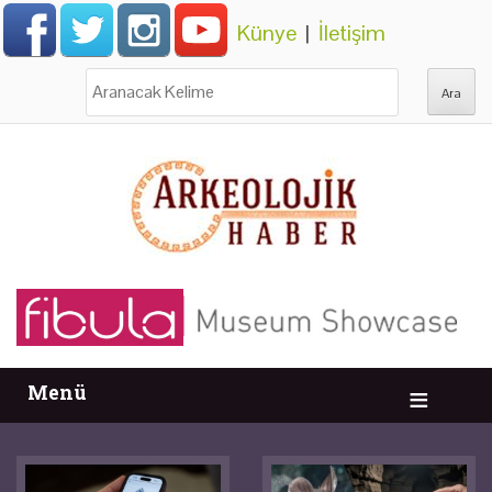
Künye
|
İletişim
Ara:
Menü