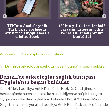
TTK'nın Ansiklopedik
120 bin yıllık fosiller hâlâ
Türk Tarih Sözlüğüne
yaşayan türlere ait çıktı
artık mobil uygulama ile
ve nesli kurumuş bir tür
erişilebilecek
keşfedildi
Anasayfa
Arkeoloji Fotoğraf Galerileri
Denizli'de arkeologlar sağlık tanrıçası Hygieia'nın başını buldular
Denizli'de arkeologlar sağlık tanrıçası
Hygieia'nın başını buldular
Denizli`deki Laodikya Antik Kenti`nde, Prof. Dr. Celal Şimşek
başkanlığında süren arkeoloji kazısında hijyen ve sağlık tanrıçası
Hygieia`ya atfedilen heykel başı bulundu. UNESCO Dünya Miras
Geçici Listesi`nde yer alan Laodikya Antik Kenti`nde antik dönemde