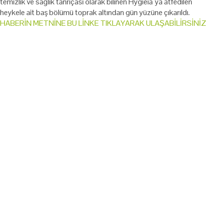
temizlik ve sağlık tanrıçası olarak bilinen Hygieia`ya atfedilen
heykele ait baş bölümü toprak altından gün yüzüne çıkarıldı.
HABERİN METNİNE BU LİNKE TIKLAYARAK ULAŞABİLİRSİNİZ