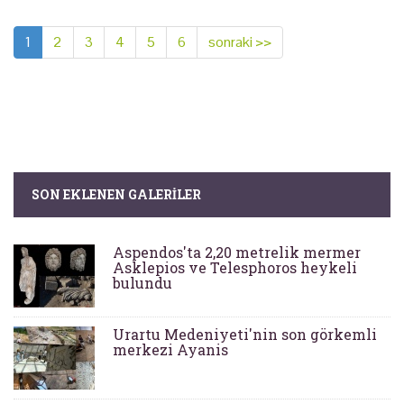
1
2
3
4
5
6
sonraki >>
SON EKLENEN GALERILER
Aspendos'ta 2,20 metrelik mermer
Asklepios ve Telesphoros heykeli
bulundu
Urartu Medeniyeti'nin son görkemli
merkezi Ayanis