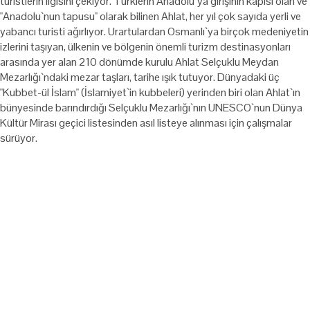
turistlerin ilgisini çekiyor. Türklerin Anadolu`ya girişinin kapısı olan ve
"Anadolu`nun tapusu" olarak bilinen Ahlat, her yıl çok sayıda yerli ve
yabancı turisti ağırlıyor. Urartulardan Osmanlı`ya birçok medeniyetin
izlerini taşıyan, ülkenin ve bölgenin önemli turizm destinasyonları
arasında yer alan 210 dönümde kurulu Ahlat Selçuklu Meydan
Mezarlığı`ndaki mezar taşları, tarihe ışık tutuyor. Dünyadaki üç
"Kubbet-ül İslam" (İslamiyet`in kubbeleri) yerinden biri olan Ahlat`ın
bünyesinde barındırdığı Selçuklu Mezarlığı`nın UNESCO`nun Dünya
Kültür Mirası geçici listesinden asıl listeye alınması için çalışmalar
sürüyor.