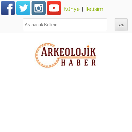
Künye
|
İletişim
Ara: