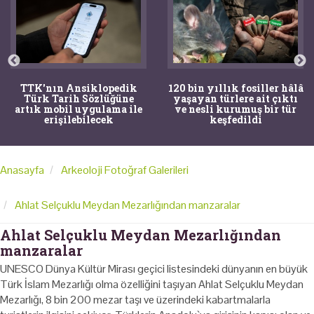
TTK'nın Ansiklopedik
120 bin yıllık fosiller hâlâ
Türk Tarih Sözlüğüne
yaşayan türlere ait çıktı
artık mobil uygulama ile
ve nesli kurumuş bir tür
erişilebilecek
keşfedildi
Anasayfa
Arkeoloji Fotoğraf Galerileri
Ahlat Selçuklu Meydan Mezarlığından manzaralar
Ahlat Selçuklu Meydan Mezarlığından
manzaralar
UNESCO Dünya Kültür Mirası geçici listesindeki dünyanın en büyük
Türk İslam Mezarlığı olma özelliğini taşıyan Ahlat Selçuklu Meydan
Mezarlığı, 8 bin 200 mezar taşı ve üzerindeki kabartmalarla