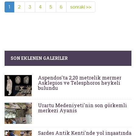
1
2
3
4
5
6
sonraki >>
SON EKLENEN GALERILER
Aspendos'ta 2,20 metrelik mermer
Asklepios ve Telesphoros heykeli
bulundu
Urartu Medeniyeti'nin son görkemli
merkezi Ayanis
Sardes Antik Kenti'nde yol inşaatında