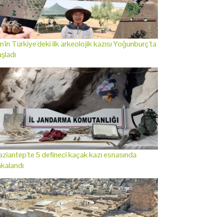
n'in Türkiye'deki ilk arkeolojik kazısı Yoğunburç'ta
şladı
ziantep'te 5 defineci kaçak kazı esnasında
kalandı