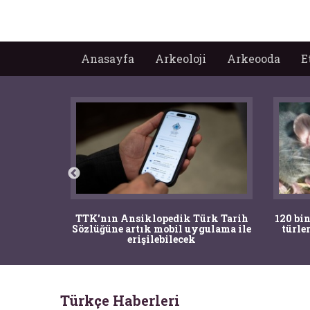
Anasayfa
Arkeoloji
Arkeooda
E
nrısı
TTK'nın Ansiklopedik Türk Tarih
120 bin
horos'un
Sözlüğüne artık mobil uygulama ile
türle
du
erişilebilecek
Türkçe Haberleri