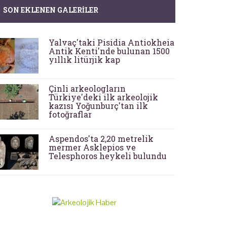
SON EKLENEN GALERILER
Yalvaç'taki Pisidia Antiokheia
Antik Kenti'nde bulunan 1500
yıllık litürjik kap
Çinli arkeologların
Türkiye'deki ilk arkeolojik
kazısı Yoğunburç'tan ilk
fotoğraflar
Aspendos'ta 2,20 metrelik
mermer Asklepios ve
Telesphoros heykeli bulundu