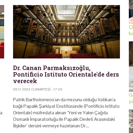
Çi
ba
Dr. Canan Parmaksızoğlu,
Pontificio Istituto Orientale'de ders
verecek
05.11.2022 CUMARTESI - 17:29
Ga
Patrik Bartholomeos'un da mezunu olduğu Vatikan'a
ya
bağlı Papalık Şarkiyat Enstitüsünde (Pontificio Istituto
da
Orientale) müfredata alınan "Yeni ve Yakın Çağda
Osmanlı İmparatorluğu ile Papalık Devleti Arasındaki
İlişkiler" dersini vermeye hazırlanan Dr.…