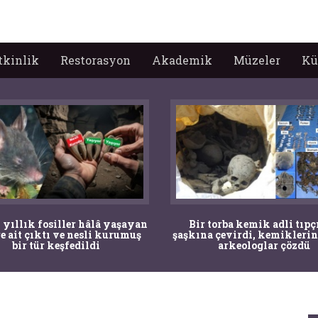
tkinlik
Restorasyon
Akademik
Müzeler
Kü
 yıllık fosiller hâlâ yaşayan
Bir torba kemik adli tıpç
re ait çıktı ve nesli kurumuş
şaşkına çevirdi, kemiklerin
bir tür keşfedildi
arkeologlar çözdü