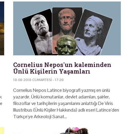
Cornelius Nepos'un kaleminden
Ünlü Kişilerin Yaşamları
18.08.2018 CUMARTESI - 17:28
Cornelius Nepos Latince biyografi yazmış en ünlü
k
yazardır. Ünlü komutanlar, devlet adamları, şairler,
de
filozoflar ve tarih­çilerin yaşamlarını anlattığı De Viris
Illustribus (Ünlü Kişiler Hakkında) adlı eseri Latince'den
Türkçe'ye Arkeoloji Sanat…