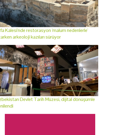
fa Kalesi'nde restorasyon 'malum nedenlerle'
arken arkeoloji kazıları sürüyor
bekistan Devlet Tarih Müzesi, dijital dönüşümle
nilendi