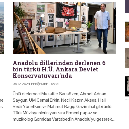
Anadolu dillerinden derlenen 6
bin türkü H.Ü. Ankara Devlet
Konservatuvarı'nda
05.12.2024 PERŞEMBE - 09:51
e
Ünlü derlemeci Muzaffer Sarısözen, Ahmet Adnan
me
Saygun, Ulvi Cemal Erkin, Necil Kazım Akses, Halil
r.
Bedii Yönetken ve Mahmut Ragıp Gazimihal gibi ünlü
Türk Müzisyenlerin yanı sıra Ermeni papaz ve
müzikolog Gomidas Vartabed'in Anadolu'yu gezerek…