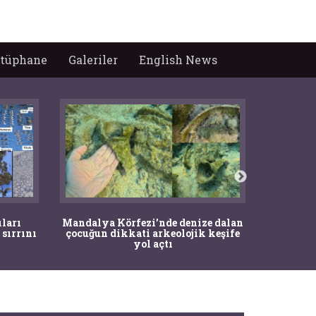
tüphane
Galeriler
English News
İstanbul
ıları
Mandalya Körfezi’nde denize dalan
Pasapo
 sırrını
çocuğun dikkati arkeolojik keşife
yol açtı