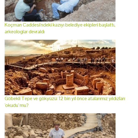
Koçman Caddesi'ndeki kazıyı belediye ekipleri başlattı,
arkeologlar devraldı
Göbekli Tepe ve gökyüzü: 12 bin yıl önce atalarımız yıldızları
'okudu' mu?