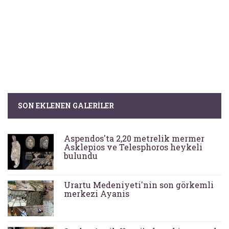
SON EKLENEN GALERILER
Aspendos'ta 2,20 metrelik mermer
Asklepios ve Telesphoros heykeli
bulundu
Urartu Medeniyeti'nin son görkemli
merkezi Ayanis