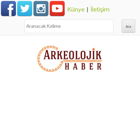
Künye
|
İletişim
Ara: