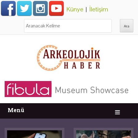
Künye
|
İletişim
Ara:
Menü