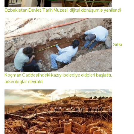
Özbekistan Devlet Tarih Müzesi, dijital dönüşümle yenilendi
Sıtkı
Koçman Caddesi'ndeki kazıyı belediye ekipleri başlattı,
arkeologlar devraldı