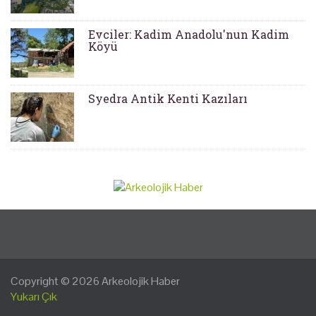
Evciler: Kadim Anadolu'nun Kadim
Köyü
Syedra Antik Kenti Kazıları
Copyright © 2026
Arkeolojik Haber
Yukarı Çık