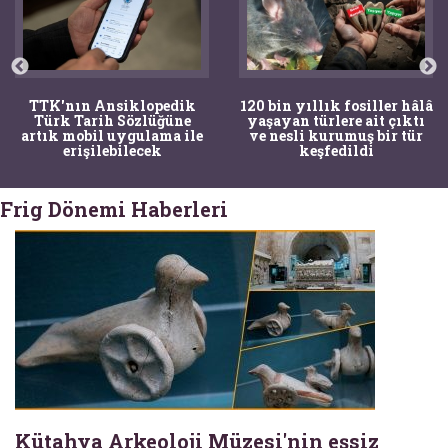
TTK'nın Ansiklopedik
120 bin yıllık fosiller hâlâ
Türk Tarih Sözlüğüne
yaşayan türlere ait çıktı
artık mobil uygulama ile
ve nesli kurumuş bir tür
erişilebilecek
keşfedildi
Frig Dönemi Haberleri
Kütahya Arkeoloji Müzesi'nin eşsiz