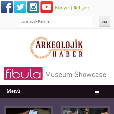
Künye
|
İletişim
Ara:
Menü