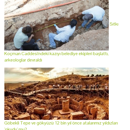
Sıtkı
Koçman Caddesi'ndeki kazıyı belediye ekipleri başlattı,
arkeologlar devraldı
Göbekli Tepe ve gökyüzü: 12 bin yıl önce atalarımız yıldızları
'okudu' mu?