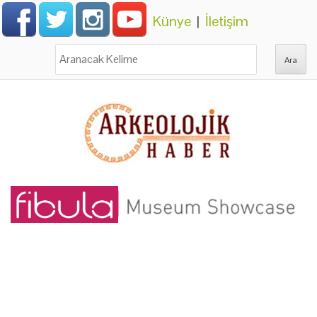
Künye
|
İletişim
Ara: