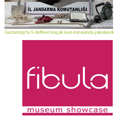
Gaziantep'te 5 defineci kaçak kazı esnasında yakalandı