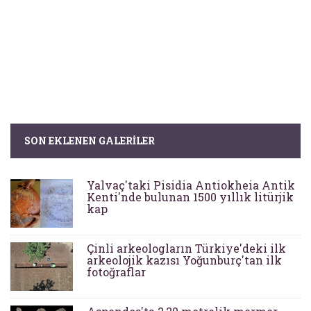
SON EKLENEN GALERILER
Yalvaç'taki Pisidia Antiokheia Antik
Kenti'nde bulunan 1500 yıllık litürjik
kap
Çinli arkeologların Türkiye'deki ilk
arkeolojik kazısı Yoğunburç'tan ilk
fotoğraflar