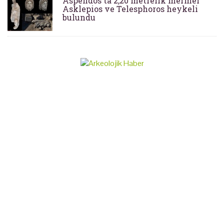
Aspendos'ta 2,20 metrelik mermer
Asklepios ve Telesphoros heykeli
bulundu