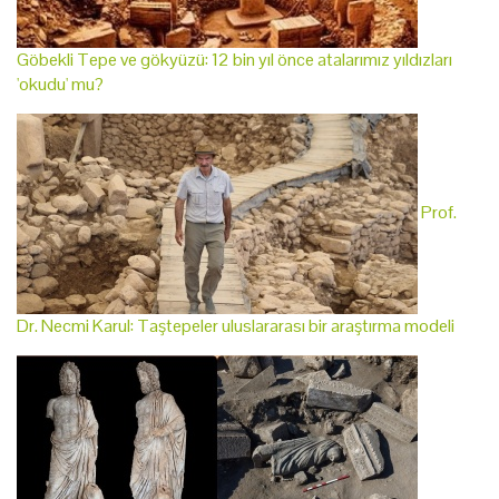
Göbekli Tepe ve gökyüzü: 12 bin yıl önce atalarımız yıldızları
'okudu' mu?
Prof.
Dr. Necmi Karul: Taştepeler uluslararası bir araştırma modeli