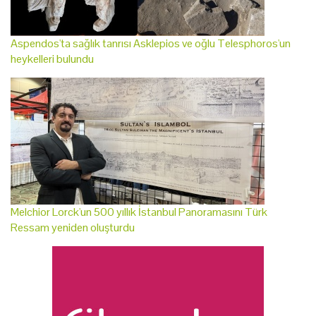
Aspendos'ta sağlık tanrısı Asklepios ve oğlu Telesphoros'un
heykelleri bulundu
Melchior Lorck'un 500 yıllık İstanbul Panoramasını Türk
Ressam yeniden oluşturdu