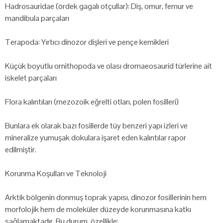
Hadrosauridae (ördek gagalı otçullar): Diş, omur, femur ve
mandibula parçaları
Terapoda: Yırtıcı dinozor dişleri ve pençe kemikleri
Küçük boyutlu ornithopoda ve olası dromaeosaurid türlerine ait
iskelet parçaları
Flora kalıntıları (mezozoik eğrelti otları, polen fosilleri)
Bunlara ek olarak bazı fosillerde tüy benzeri yapı izleri ve
mineralize yumuşak dokulara işaret eden kalıntılar rapor
edilmiştir.
Korunma Koşulları ve Teknoloji
Arktik bölgenin donmuş toprak yapısı, dinozor fosillerinin hem
morfolojik hem de moleküler düzeyde korunmasına katkı
sağlamaktadır. Bu durum, özellikle: